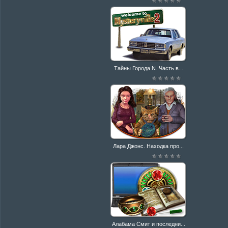
Тайны Города N. Часть в...
Лара Джонс. Находка про...
Алабама Смит и последни...