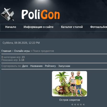
Начало
Информация о сайте
Каталог статей
Фотоальбо
Суббота, 08.08.2026, 12:22 PM
Главная
»
Онлайн игры
» Поиск предметов
В категории игр
:
23
Показано игр
:
1-18
Сортировать по
:
Дате
·
Названию
·
Рейтингу
·
Запускам
Остров секретов