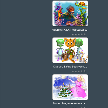
Фишдом H2O. Подводная о...
Сприлл. Тайна Бермудско...
Маша. Рождественская ск...