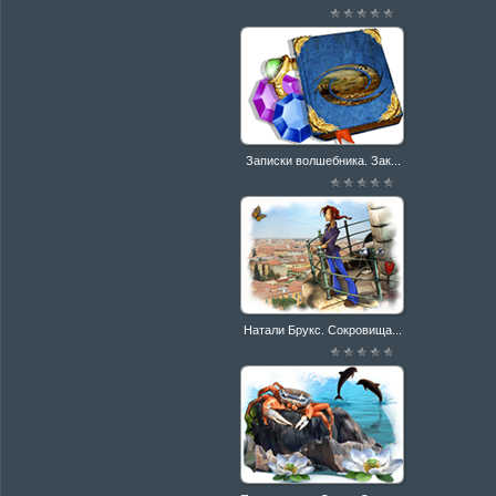
Записки волшебника. Зак...
Натали Брукс. Сокровища...