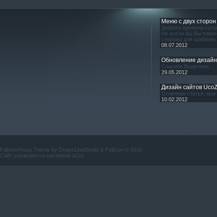
Меню с двух сторон
Доброго времени суто
Не могли бы Вы помоч
стороны для шаблона
08.07.2012
Обновление дизай
Спасибо.Выручили.
29.05.2012
Дизайн сайтов Uco
Отличная статья, мне 
10.02.2012
FalknerPress Theme by
DreamLineStudio
&
PoliGon
© 2010
Сайт управляется системой
uCoz