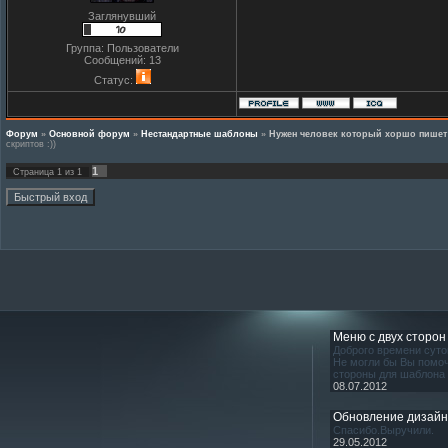
Заглянувший
Группа: Пользователи
Сообщений:
13
Статус:
Форум
»
Основной форум
»
Нестандартные шаблоны
»
Нужен человек который хоршо пишет 
скриптов :))
1
Страница
1
из
1
Меню с двух сторон
Доброго времени суто
Не могли бы Вы помоч
стороны для шаблона
08.07.2012
Обновление дизай
Спасибо.Выручили.
29.05.2012