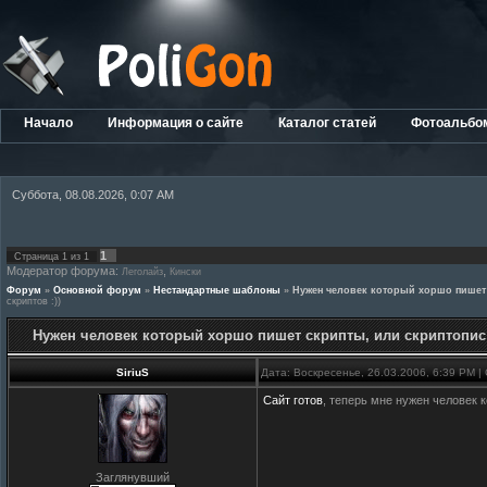
Начало
Информация о сайте
Каталог статей
Фотоальбо
Суббота, 08.08.2026, 0:07 AM
1
Страница
1
из
1
Модератор форума:
,
Леголайз
Кински
Форум
»
Основной форум
»
Нестандартные шаблоны
»
Нужен человек который хоршо пишет 
скриптов :))
Нужен человек который хоршо пишет скрипты, или скриптопис 
SiriuS
Дата: Воскресенье, 26.03.2006, 6:39 PM 
Сайт готов
, теперь мне нужен человек 
Заглянувший