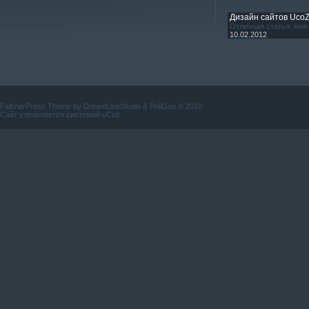
Дизайн сайтов Uco
Отличная статья, мне 
10.02.2012
FalknerPress Theme by
DreamLineStudio
&
PoliGon
© 2010
Сайт управляется системой
uCoz