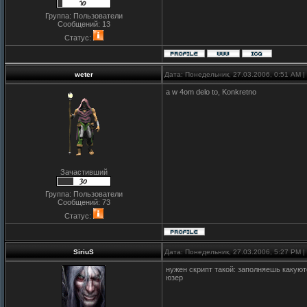
Группа: Пользователи
Сообщений:
13
Статус:
weter
Дата: Понедельник, 27.03.2006, 0:51 AM 
a w 4om delo to, Konkretno
Зачастивший
Группа: Пользователи
Сообщений:
73
Статус:
SiriuS
Дата: Понедельник, 27.03.2006, 5:27 PM 
нужен скрипт такой: заполняешь какую
юзер