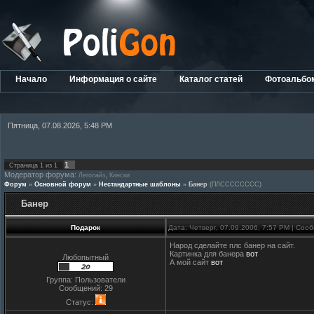
Начало
Информация о сайте
Каталог статей
Фотоальбо
Пятница, 07.08.2026, 5:48 PM
1
Страница
1
из
1
Модератор форума:
,
Леголайз
Кински
Форум
»
Основной форум
»
Нестандартные шаблоны
»
Банер
(ПЛСССССССС)
Банер
Подарок
Дата: Четверг, 07.09.2006, 7:57 PM | Со
Народ сделайте плс банер на сайт.
Картинка для банера
вот
Любопытный
А мой сайт
вот
Группа: Пользователи
Сообщений:
29
Статус: