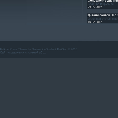
Обновление дизай
Спасибо.Выручили.
29.05.2012
Дизайн сайтов Uco
Отличная статья, мне 
10.02.2012
FalknerPress Theme by
DreamLineStudio
&
PoliGon
© 2010
Сайт управляется системой
uCoz