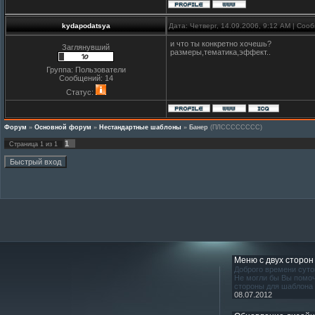
kydapodatsya
Дата: Четверг, 14.09.2006, 9:12 AM | Со
и что ты конкретно хочешь?
Заглянувший
размеры,тематика,эффект..
Группа: Пользователи
Сообщений:
14
Статус:
Форум
»
Основной форум
»
Нестандартные шаблоны
»
Банер
(ПЛСССССССС)
1
Страница
1
из
1
Меню с двух сторон
Доброго времени суто
Не могли бы Вы помоч
стороны для шаблона
08.07.2012