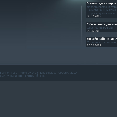
Меню с двух сторон
Доброго времени суто
Не могли бы Вы помоч
стороны для шаблона
08.07.2012
Обновление дизай
Спасибо.Выручили.
29.05.2012
Дизайн сайтов Uco
Отличная статья, мне 
10.02.2012
FalknerPress Theme by
DreamLineStudio
&
PoliGon
© 2010
Сайт управляется системой
uCoz