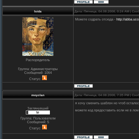
Isida
Дата: Пятница, 04.08.2006, 0:24 AM | Со
Можете содрать отсюда -
http://abba.uco
Распорядитель
Группа: Администраторы
Сообщений:
1064
Статус:
moyclan
Дата: Пятница, 04.08.2006, 7:35 PM | Со
я хочу сменить шаблон но чтоб осталос
Заглянувший
можете код предоставить если не в лом
Группа: Пользователи
Сообщений:
5
Статус: