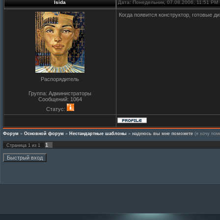
Isida
Дата: Понедельник, 07.08.2006, 11:51 PM
Когда появится конструктор, готовые д
Распорядитель
Группа: Администраторы
Сообщений:
1064
Статус:
Форум
»
Основной форум
»
Нестандартные шаблоны
»
надеюсь вы мне поможете
(я хочу пом
1
Страница
1
из
1