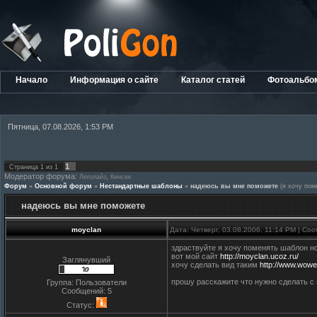
Начало
Информация о сайте
Каталог статей
Фотоальбо
Пятница, 07.08.2026, 1:53 PM
1
Страница
1
из
1
Модератор форума:
,
Леголайз
Кински
Форум
»
Основной форум
»
Нестандартные шаблоны
»
надеюсь вы мне поможете
(я хочу пом
надеюсь вы мне поможете
moyclan
Дата: Четверг, 03.08.2006, 11:14 PM | С
здраствуйте я хочу поменять шаблон н
вот мой сайт
http://moyclan.ucoz.ru/
Заглянувший
хочу сделать вид таким
http://www.wowe
прошу расскажите что нужно сделать с
Группа: Пользователи
Сообщений:
5
Статус: