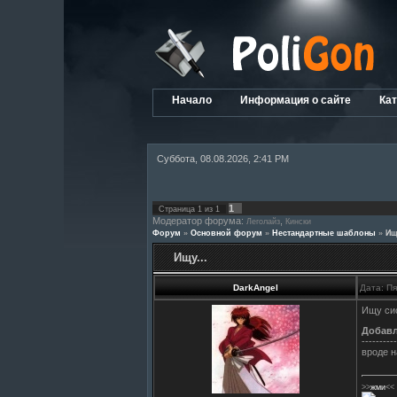
Начало
Информация о сайте
Кат
Суббота, 08.08.2026, 2:41 PM
1
Страница
1
из
1
Модератор форума:
,
Леголайз
Кински
Форум
»
Основной форум
»
Нестандартные шаблоны
»
Ищ
Ищу...
DarkAngel
Дата: П
Ищу сис
Добав
----------
вроде н
>>
жми
<<