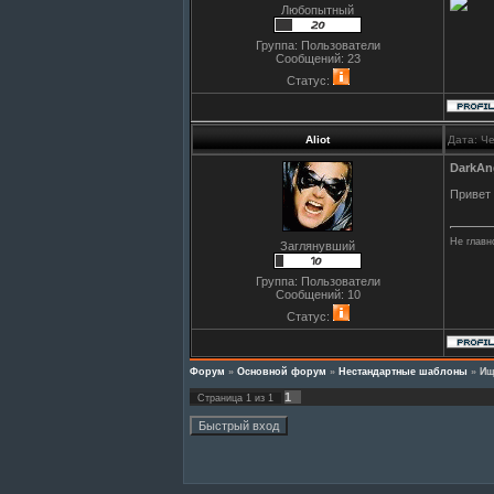
Любопытный
Группа: Пользователи
Сообщений:
23
Статус:
Aliot
Дата: Че
DarkAn
Привет 
Не главн
Заглянувший
Группа: Пользователи
Сообщений:
10
Статус:
Форум
»
Основной форум
»
Нестандартные шаблоны
»
Ищ
1
Страница
1
из
1