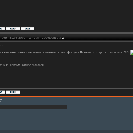
тверг, 31.08.2006, 7:54 AM | Сообщение #
2
gel
,
скажи мне очень понравился дизайн твоего форума!!!скажи плз где ты такой взял???
ое быть Первым-Главное пытыться
у...