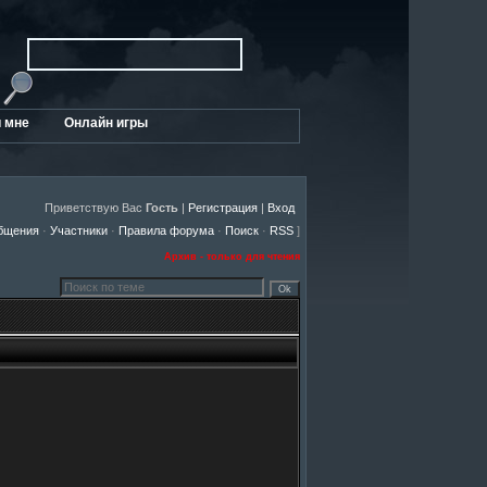
 мне
Онлайн игры
Приветствую Вас
Гость
|
Регистрация
|
Вход
бщения
·
Участники
·
Правила форума
·
Поиск
·
RSS
]
Архив - только для чтения