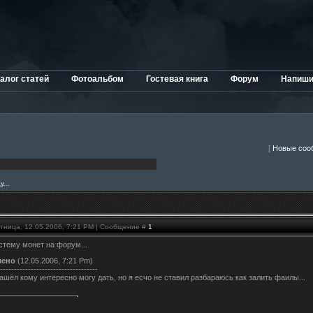
алог статей
Фотоальбом
Гостевая книга
Форум
Напиши
[
Новые соо
у...
ятница, 12.05.2006, 7:21 PM | Сообщение #
1
тему монет на форум...
лено
(12.05.2006, 7:21 Pm)
-----------------------------------
ашёл кому интересно могу дать, но я есчо не ставил разбараюсь как залить фаилы...