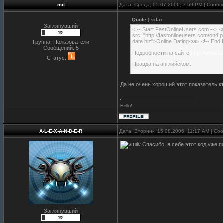
mit
Дата: Среда, 05.07.2006, 7:59 PM | Сооб
Quote
(Isida)
Заглянувший
<!-- Start FastOnlineUsers.com --> <a
src="http://fastonlineusers.com/o
date.biz">Online Dating</a> <!-- End
Группа: Пользователи
Сообщений:
5
Подробности на сайте
http://www.f
Статус:
Правда на английском.
Да не очень хороший этот показатель к
Hello!
A-L-E-X-A-N-D-E-R
Дата: Вторник, 15.08.2006, 11:17 AM | С
Спасибо, я себе этот код уже п
Заглянувший