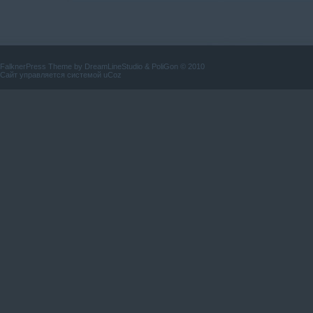
FalknerPress Theme by
DreamLineStudio
&
PoliGon
© 2010
Сайт управляется системой
uCoz