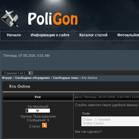
Начало
Информация о сайте
Каталог статей
Фотоальбо
Пятница, 07.08.2026, 5:01 AM
1
Страница
1
из
1
Форум
»
Свободное обсуждение
»
Свободные темы
»
Кто Online
Кто Online
Petr
Дата: Пятница, 26.05.2006, 3:44 PM | Со
Слуйно заметил такую удобную фишку 
Заглянувший
Code
Группа: Пользователи
Online: 1 человек
Сообщений:
9
Online Casino
Статус:
Как так сделать?