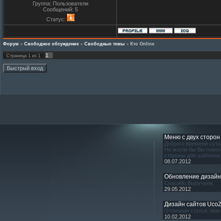
Группа: Пользователи
Сообщений:
5
Статус:
Форум
»
Свободное обсуждение
»
Свободные темы
»
Кто Online
1
Страница
1
из
1
Меню с двух сторон
Доброго времени суто
Не могли бы Вы помоч
стороны для шаблона
08.07.2012
Обновление дизай
Спасибо.Выручили.
29.05.2012
Дизайн сайтов Uco
Отличная статья, мне 
10.02.2012