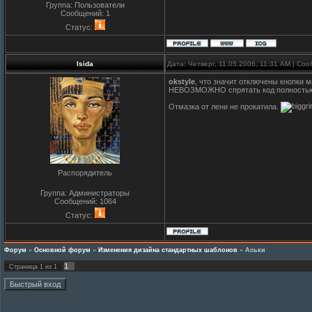
Группа: Пользователи
Сообщений:
1
Статус:
Isida
Дата: Четверг, 11.05.2006, 11:31 AM | С
okstyle
, что значит отключены кнопки
НЕВОЗМОЖНО спрятать код полность
Отмазка от лени не прокатила.
Распорядитель
Группа: Администраторы
Сообщений:
1064
Статус:
Форум
»
Основной форум
»
Изменения дизайна стандартных шаблонов
»
Аськи
1
Страница
1
из
1