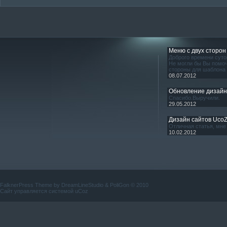
Меню с двух сторон
Доброго времени суто
Не могли бы Вы помоч
стороны для шаблона
08.07.2012
Обновление дизай
Спасибо.Выручили.
29.05.2012
Дизайн сайтов Uco
Отличная статья, мне 
10.02.2012
FalknerPress Theme by
DreamLineStudio
&
PoliGon
© 2010
Сайт управляется системой
uCoz