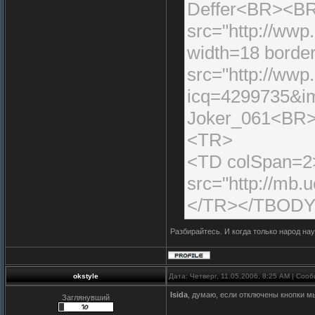
Deffer<BR><BR
src="http://wwp
width=18 bord
src="http://wwp.
icq=4299735&i
Joker_061<BR
<TR>
<TD colSpan=2
src="http://mb.
</TR></TBODY
Разбирайтесь. И когда только народ н
okstyle
Дата: Четверг, 11.05.2006, 8:25 AM | Со
Isida
, думаю, если отключены кнопки м
Заглянувший