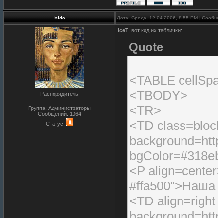
Isida
Дата: Среда, 12.04.2006, 8:55 PM | Сооб
iceT
, вот код их таблички:
Quote
<TABLE cellSpa
<TBODY>
Распорядитель
<TR>
Группа: Администраторы
Сообщений:
1064
<TD class=bloc
Статус:
background=http
bgColor=#318e
<P align=cente
#ffa500">Наша
<TD align=right
background=http