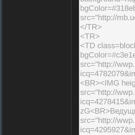
bgColor=#318e
src="http://mb.
</TR>
<TR>
<TD class=block
bgColor=#c3e1
src="http://wwp.
icq=4782079&i
<BR><IMG heig
src="http://wwp.
icq=4278415&i
zG<BR>Ведущие
src="http://wwp.
icq=4295927&i