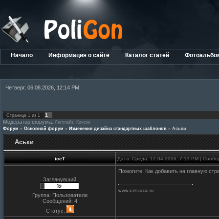
Начало
Информация о сайте
Каталог статей
Фотоальбо
Четверг, 06.08.2026, 12:14 PM
1
Страница
1
из
1
Модератор форума:
,
Леголайз
Кински
Форум
»
Основной форум
»
Изменения дизайна стандартных шаблонов
»
Аськи
Аськи
iceT
Дата: Среда, 12.04.2006, 7:13 PM | Сооб
Помогите! Как добавить на главную ст
Заглянувший
www.icet.ucoz.ru
Группа: Пользователи
Сообщений:
4
Статус: