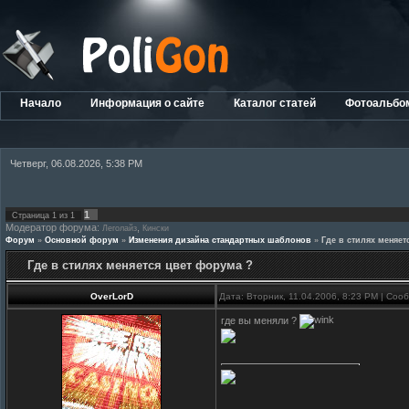
Начало
Информация о сайте
Каталог статей
Фотоальбо
Четверг, 06.08.2026, 5:38 PM
1
Страница
1
из
1
Модератор форума:
,
Леголайз
Кински
Форум
»
Основной форум
»
Изменения дизайна стандартных шаблонов
»
Где в стилях меняет
Где в стилях меняется цвет форума ?
OverLorD
Дата: Вторник, 11.04.2006, 8:23 PM | Со
где вы меняли ?