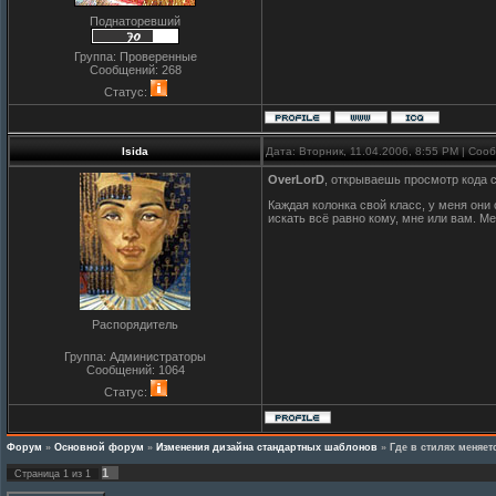
Поднаторевший
Группа: Проверенные
Сообщений:
268
Статус:
Isida
Дата: Вторник, 11.04.2006, 8:55 PM | Со
OverLorD
, открываешь просмотр кода 
Каждая колонка свой класс, у меня они
искать всё равно кому, мне или вам. Ме
Распорядитель
Группа: Администраторы
Сообщений:
1064
Статус:
Форум
»
Основной форум
»
Изменения дизайна стандартных шаблонов
»
Где в стилях меняет
1
Страница
1
из
1