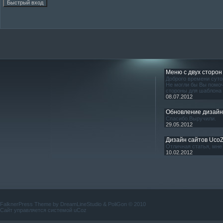
Меню с двух сторон
Доброго времени суто
Не могли бы Вы помоч
стороны для шаблона
08.07.2012
Обновление дизай
Спасибо.Выручили.
29.05.2012
Дизайн сайтов Uco
Отличная статья, мне 
10.02.2012
FalknerPress Theme by
DreamLineStudio
&
PoliGon
© 2010
Сайт управляется системой
uCoz