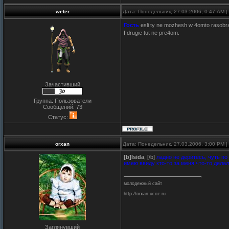
weter
Дата: Понедельник, 27.03.2006, 0:47 AM 
Гость
esli ty ne mozhesh w 4omto rasobrat
I drugie tut ne pre4om.
Зачастивший
Группа: Пользователи
Сообщений:
73
Статус:
orxan
Дата: Понедельник, 27.03.2006, 3:00 PM 
[b]Isida
, [/b]
ладно не деритесь, чуть по 
имею ввиду кто-то за меня что-то делал
молодежный сайт
http://orxan.ucoz.ru
Заглянувший