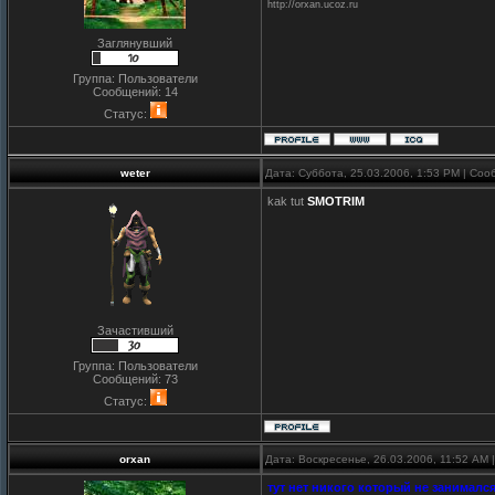
http://orxan.ucoz.ru
Заглянувший
Группа: Пользователи
Сообщений:
14
Статус:
weter
Дата: Суббота, 25.03.2006, 1:53 PM | Со
kak tut
SMOTRIM
Зачастивший
Группа: Пользователи
Сообщений:
73
Статус:
orxan
Дата: Воскресенье, 26.03.2006, 11:52 AM
тут нет никого который не занималс