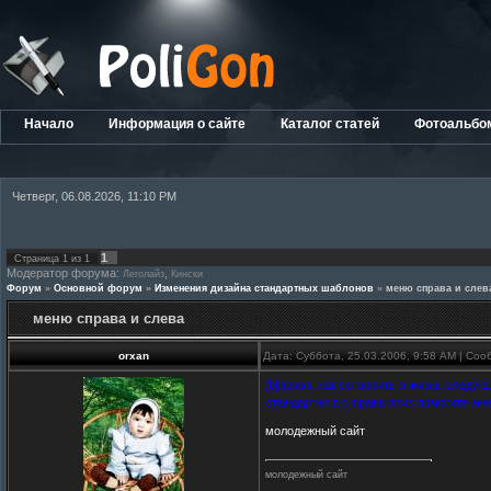
Начало
Информация о сайте
Каталог статей
Фотоальбо
Четверг, 06.08.2026, 11:10 PM
1
Страница
1
из
1
Модератор форума:
,
Леголайз
Кински
Форум
»
Основной форум
»
Изменения дизайна стандартных шаблонов
»
меню справа и слев
меню справа и слева
orxan
Дата: Суббота, 25.03.2006, 9:58 AM | Со
[b]прива! как сотворить в жизнь следу
стандартно а с права плиз помогите мн
молодежный сайт
молодежный сайт