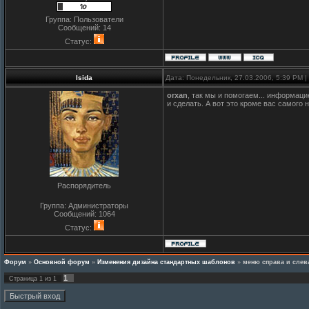
Группа: Пользователи
Сообщений:
14
Статус:
Isida
Дата: Понедельник, 27.03.2006, 5:39 PM 
orxan
, так мы и помогаем... информаци
и сделать. А вот это кроме вас самого н
Распорядитель
Группа: Администраторы
Сообщений:
1064
Статус:
Форум
»
Основной форум
»
Изменения дизайна стандартных шаблонов
»
меню справа и слев
1
Страница
1
из
1