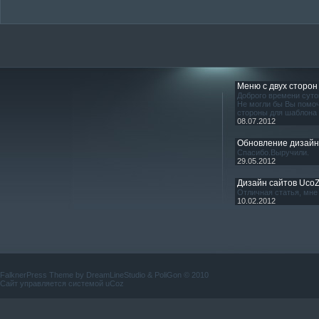
Меню с двух сторон
Доброго времени суто
Не могли бы Вы помоч
стороны для шаблона
08.07.2012
Обновление дизай
Спасибо.Выручили.
29.05.2012
Дизайн сайтов Uco
Отличная статья, мне 
10.02.2012
FalknerPress Theme by
DreamLineStudio
&
PoliGon
© 2010
Сайт управляется системой
uCoz