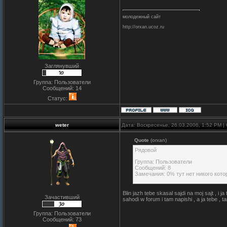
молодежный сайт
http://orxan.ucoz.ru
Заглянувший
Группа: Пользователи
Сообщений:
14
Статус:
weter
Дата: Воскресенье, 26.03.2006, 1:52 PM 
Quote
(orxan)
Рядовой
Группа: Пользователи
Сообщений: 8
Замечания: 0% тут нет никого кот
Blin jazh tebe skasal sajdi na moj sajt , i 
Зачастивший
sahodi w forum i tam napishi , a ja tebe , 
Группа: Пользователи
Сообщений:
73