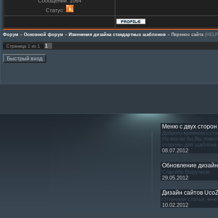
Сообщений:
1064
Статус:
Форум
»
Основной форум
»
Изменения дизайна стандартных шаблонов
»
Перенос сайта
(HELP
1
Страница
1
из
1
Меню с двух сторон
Доброго времени суто
Не могли бы Вы помоч
стороны для шаблона
08.07.2012
Обновление дизай
Спасибо.Выручили.
29.05.2012
Дизайн сайтов Uco
Отличная статья, мне 
10.02.2012