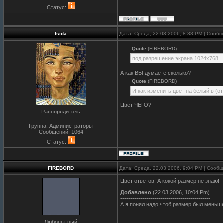
Статус:
Isida
Дата: Среда, 22.03.2006, 8:38 PM | Сооб
Quote
(FIREBORD)
под разрешение экрана 1024х768
А как ВЫ думаете сколько?
Quote
(FIREBORD)
И как изменить цвет на белый в (о
Цвет ЧЕГО?
Распорядитель
Группа: Администраторы
Сообщений:
1064
Статус:
FIREBORD
Дата: Среда, 22.03.2006, 9:04 PM | Сооб
Цвет ответов! А кокой размер не знаю!
Добавлено
(22.03.2006, 10:04 Pm)
---------------------------------------------
А я понял надо чтоб размер был меньше 
Любопытный