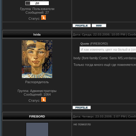
Группа: Пользователи
Сообщений:
27
Статус:
Isida
Дата: Среда, 22.03.2006, 10:05 PM | Соо
Quote
(FIREBORD)
И как изменить цвет на белый в (о
body {font-family:Comic Sans MS,verdana,ar
Только тогда много ещё где поменяется
Распорядитель
Группа: Администраторы
Сообщений:
1064
Статус:
FIREBORD
Дата: Четверг, 23.03.2006, 2:07 PM | Со
не помогло