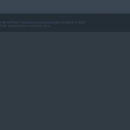
FalknerPress Theme by
DreamLineStudio
&
PoliGon
© 2010
Сайт управляется системой
uCoz