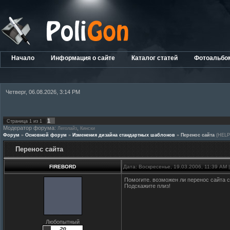
Начало
Информация о сайте
Каталог статей
Фотоальбо
Четверг, 06.08.2026, 3:14 PM
1
Страница
1
из
1
Модератор форума:
,
Леголайз
Кински
Форум
»
Основной форум
»
Изменения дизайна стандартных шаблонов
»
Перенос сайта
(HELP
Перенос сайта
FIREBORD
Дата: Воскресенье, 19.03.2006, 11:39 AM
Помогите. возможен ли перенос сайта с 
Подскажите плиз!
Любопытный