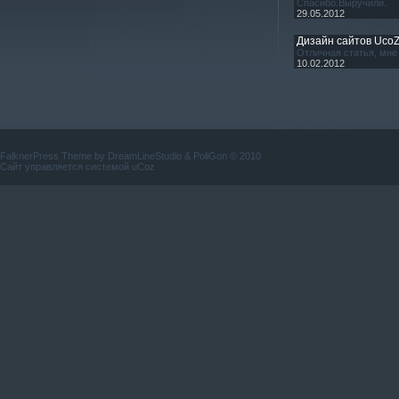
Спасибо.Выручили.
29.05.2012
Дизайн сайтов Uco
Отличная статья, мне 
10.02.2012
FalknerPress Theme by
DreamLineStudio
&
PoliGon
© 2010
Сайт управляется системой
uCoz