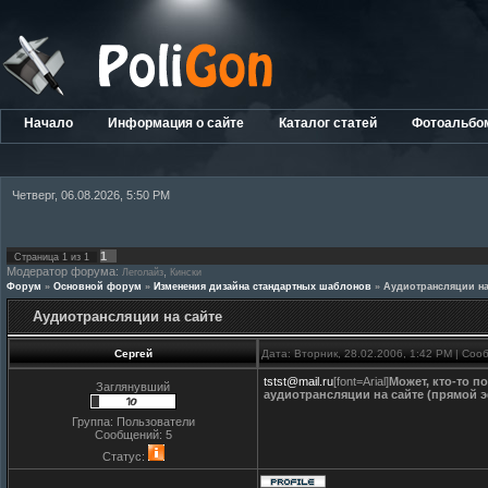
Начало
Информация о сайте
Каталог статей
Фотоальбо
Четверг, 06.08.2026, 5:50 PM
1
Страница
1
из
1
Модератор форума:
,
Леголайз
Кински
Форум
»
Основной форум
»
Изменения дизайна стандартных шаблонов
»
Аудиотрансляции на
Аудиотрансляции на сайте
Сергей
Дата: Вторник, 28.02.2006, 1:42 PM | Со
tstst@mail.ru
[font=Arial]
Может, кто-то п
Заглянувший
аудиотрансляции на сайте (прямой э
Группа: Пользователи
Сообщений:
5
Статус: