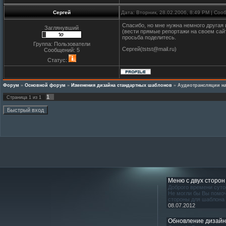
Сергей
Дата: Вторник, 28.02.2006, 8:49 PM | Со
Спасибо, но мне нужна немного другая
Заглянувший
(вести прямые репортажи на своем сайт
просьба поделитесь.
Группа: Пользователи
Сергей(tstst@mail.ru)
Сообщений:
5
Статус:
Форум
»
Основной форум
»
Изменения дизайна стандартных шаблонов
»
Аудиотрансляции на
1
Страница
1
из
1
Меню с двух сторон
Доброго времени суто
Не могли бы Вы помоч
стороны для шаблона
08.07.2012
Обновление дизай