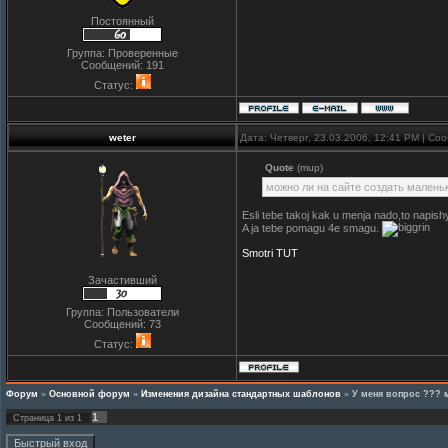
Постоянный
Группа: Проверенные
Сообщений:
191
Статус:
weter
Дата: Четверг, 23.03.2006, 12:41 PM | С
Quote
(mup)
можно ли на сайте создать малень
Esli tebe takoj kak u menja nado,to napish
A ja tebe pomagu 4e smagu.
Smotri TUT
Зачастивший
Группа: Пользователи
Сообщений:
73
Статус:
Форум
»
Основной форум
»
Изменения дизайна стандартных шаблонов
»
У меня вопрос ??? 
1
Страница
1
из
1