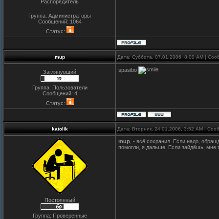
Распорядитель
Группа: Администраторы
Сообщений:
1064
Статус:
mup
Дата: Суббота, 07.01.2006, 8:00 AM | Со
spasibo
Заглянувший
Группа: Пользователи
Сообщений:
4
Статус:
katolik
Дата: Вторник, 24.01.2006, 3:52 AM | Со
mup
, - всё сохранил. Если надо, обра
помогли, я дальше. Если зайдёшь, мне 
Постоянный
Группа: Проверенные