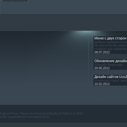
Меню с двух сторон
Доброго времени суто
Не могли бы Вы помоч
стороны для шаблона
08.07.2012
Обновление дизай
Спасибо.Выручили.
29.05.2012
Дизайн сайтов Uco
Отличная статья, мне 
10.02.2012
FalknerPress Theme by
DreamLineStudio
&
PoliGon
© 2010
Сайт управляется системой
uCoz