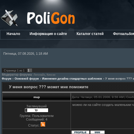
Начало
Информация о сайте
Каталог статей
Фотоальбо
Пятница, 07.08.2026, 1:18 AM
1
Страница
1
из
1
Модератор форума:
,
Леголайз
Кински
Форум
»
Основной форум
»
Изменения дизайна стандартных шаблонов
»
У меня вопрос ??? 
У меня вопрос ??? может мне поможите
mup
Дата: Четверг, 05.01.2006, 9:56 AM | Со
можно ли на сайте создать маленькии 
Заглянувший
Группа: Пользователи
Сообщений:
4
Статус: