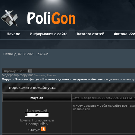
Начало
Информация о сайте
Каталог статей
Фотоальбо
Пятница, 07.08.2026, 1:32 AM
1
Страница
1
из
1
Модератор форума:
,
Леголайз
Кински
Форум
»
Основной форум
»
Изменения дизайна стандартных шаблонов
»
подскажите пожайлу
подскажите пожайлуста
moyclan
Дата: Воскресенье, 03.09.2006, 3:14 PM 
я хочу сделать у себя на сайте вот такиеже
незнаю как
Заглянувший
Группа: Пользователи
Сообщений:
5
Статус: