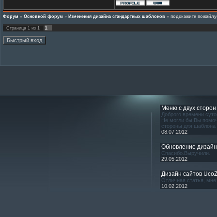
Форум
»
Основной форум
»
Изменения дизайна стандартных шаблонов
»
подскажите пожайлу
1
Страница
1
из
1
Меню с двух сторон
Доброго времени суто
Не могли бы Вы помоч
стороны для шаблона
08.07.2012
Обновление дизай
Спасибо.Выручили.
29.05.2012
Дизайн сайтов Uco
Отличная статья, мне 
10.02.2012