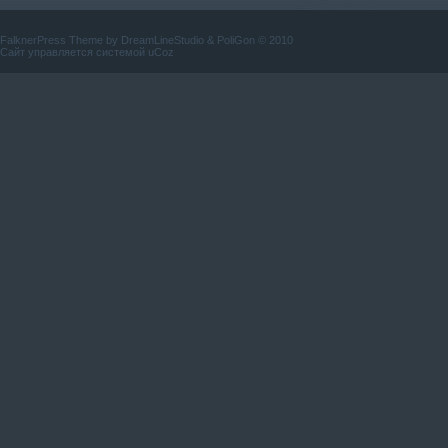
FalknerPress Theme by
DreamLineStudio
&
PoliGon
© 2010
Сайт управляется системой
uCoz