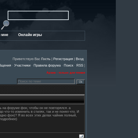
 мне
Онлайн игры
Приветствую Вас
Гость
|
Регистрация
|
Вход
бщения
·
Участники
·
Правила форума
·
Поиск
·
RSS
]
Архив - только для чтения
ь на форуме фон, чтобы он не повторялся. а
 что-то изменить в стилях, так и не понял что. И
идно фон)? Я во всех этих делах чайник полный,
 подробнее)