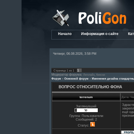
Начало
Информация о сайте
Кат
Четверг, 06.08.2026, 3:58 PM
1
Страница
1
из
1
Модератор форума:
,
Леголайз
Кински
Форум
»
Основной форум
»
Изменения дизайна стандарт
ВОПРОС ОТНОСИТЕЛЬНО ФОНА
terrenum
Дата: Че
Здраств
Заглянувший
закрепл
ещё оди
признаю
Группа: Пользователи
Сообщений:
2
Статус: