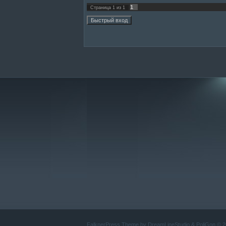
1
Страница
1
из
1
FalknerPress Theme by
DreamLineStudio
&
PoliGon
© 2