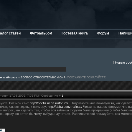
алог статей
Фотоальбом
Гостевая книга
Форум
Напиши
[
Новые соо
ных шаблонов
»
ВОПРОС ОТНОСИТЕЛЬНО ФОНА
(ПОКСКАЖИТЕ ПОЖАЛУЙСТА)
тверг, 17.08.2006, 7:05 PM | Сообщение #
1
уйте. Вот мой сайт
http://noctis.ucoz.ru/forum/
. Подскажите мне пожалуйста, как сделат
ялся, как вот здесь, к примеру:
http://abba.ucoz.ru/load/
Читал на вашем форуме, что надо
н вопрос, как сделать так, чтобы вся таблица форума была прозрачной (чтобы было в
сь сразу, но хотел бы чему-нибудь научиться. Распишите всё пожалуйста, как можно