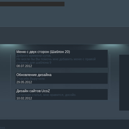
Меню с двух сторон (Шаблон 20)
Доброго времени суток.
Не могли бы Вы помочь мне добавить меню с правой
стороны для шаблона 9
08.07.2012
Обновление дизайна
Спасибо.Выручили.
29.05.2012
Дизайн сайтов UcoZ
Отличная статья, мне нравится, досойо.
10.02.2012
010