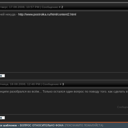
тверг, 17.08.2006, 10:57 PM | Сообщение #
2
ней некуда -
http://www.postroika.ru/html/content2.html
ятница, 18.08.2006, 12:46 PM | Сообщение #
3
нципе разобрался во всём... Только остался один вопрос по поводу того. как сделать
Сообщен
ных шаблонов
»
ВОПРОС ОТНОСИТЕЛЬНО ФОНА
(ПОКСКАЖИТЕ ПОЖАЛУЙСТА)