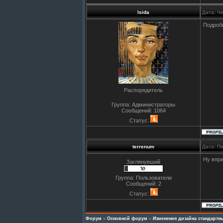
Isida
Дата: Че
Подроб
Распорядитель
Группа: Администраторы
Сообщений:
1064
Статус:
terrenum
Дата: П
Ну впри
Заглянувший
Группа: Пользователи
Сообщений:
2
Статус:
Форум
»
Основной форум
»
Изменения дизайна стандарт