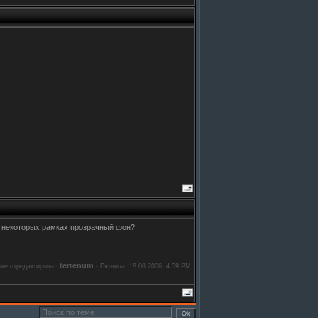
 в некоторых рамках прозрачный фон?
terrenum
ие отредактировал
-
Пятница, 18.08.2006, 4:59 PM