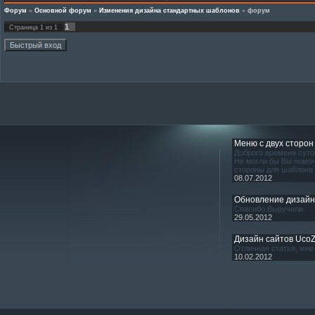
Форум
»
Основной форум
»
Изменения дизайна стандартных шаблонов
»
форум
1
Страница
1
из
1
Меню с двух сторон
Доброго времени суто
Не могли бы Вы помоч
стороны для шаблона
08.07.2012
Обновление дизай
Спасибо.Выручили.
29.05.2012
Дизайн сайтов Uco
Отличная статья, мне 
10.02.2012