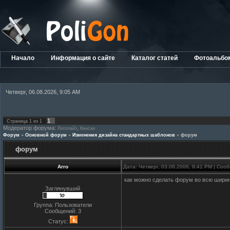
Начало
Информация о сайте
Каталог статей
Фотоальбо
Четверг, 06.08.2026, 9:05 AM
1
Страница
1
из
1
Модератор форума:
,
Леголайз
Кински
Форум
»
Основной форум
»
Изменения дизайна стандартных шаблонов
»
форум
форум
Arro
Дата: Четверг, 03.08.2006, 9:41 PM | Со
как можно сделать форум во всю шири
Заглянувший
Группа: Пользователи
Сообщений:
3
Статус: