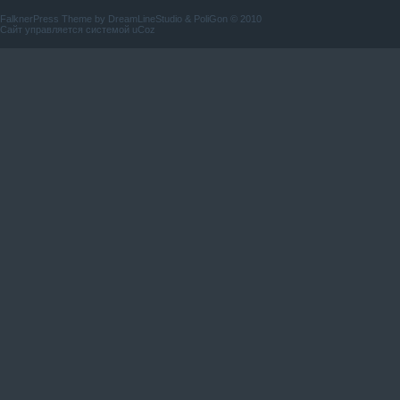
FalknerPress Theme by
DreamLineStudio
&
PoliGon
© 2010
Сайт управляется системой
uCoz