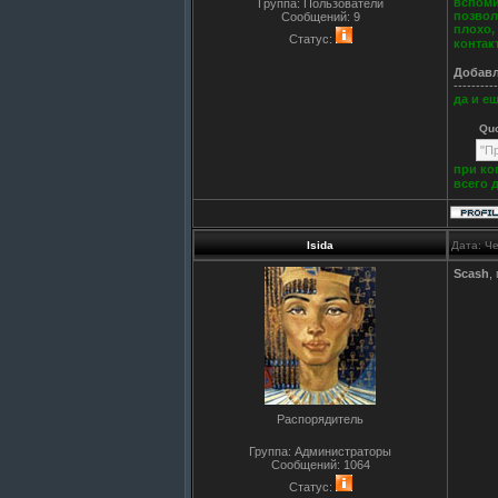
вспоми
Группа: Пользователи
позвол
Сообщений:
9
плохо,
Статус:
контак
Добав
----------
да и ещ
Qu
"П
при коп
всего 
Isida
Дата: Че
Scash
,
Распорядитель
Группа: Администраторы
Сообщений:
1064
Статус: