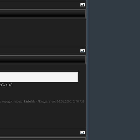
ве"дата"
katolik
е отредактировал
-
Понедельник, 16.01.2006, 2:46 AM