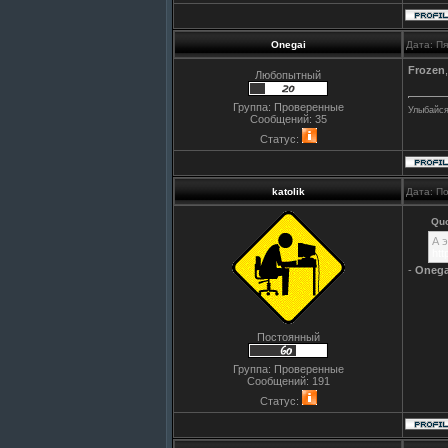
Onegai
Дата: П
Frozen
Любопытный
Группа: Проверенные
Улыбайся
Сообщений:
35
Статус:
katolik
Дата: П
Qu
А 
htt
-
Onega
Постоянный
Группа: Проверенные
Сообщений:
191
Статус: