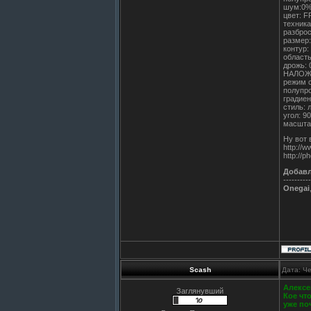
шум:0
цвет: 
техника
разбро
размер:
контур:
област
дрожь:
НАЛОЖ
режим 
полупр
градиен
стиль: 
угол: 9
масшта
Ну вот 
http://w
http://p
Добав
----------
Onegai
Scash
Дата: Че
Алексей
Заглянувший
Кое чт
уже по