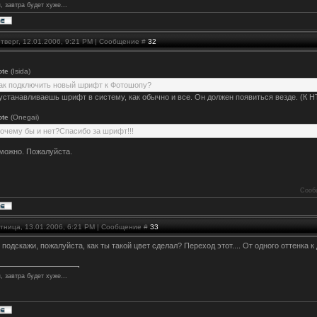
, завтра будет хуже...
тверг, 12.01.2006, 9:21 PM | Сообщение #
32
ote
(Isida)
как подключить новый шрифт к Фотошопу?
устанавливаешь шрифт в систему, как обычно и все. Он должен появиться везде. (К 
ote
(Onegai)
почему бы и нет?Спасибо за шрифт!!!
 можно. Пожалуйста.
Сооб
ятница, 13.01.2006, 6:21 PM | Сообщение #
33
, подскажи, пожалуйста, как ты такой цвет сделал? Переход этот.... От одного оттенка 
, завтра будет хуже...