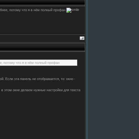
обнее, потому что я в нём полный профан
е, потому что я в нём полный профан
 Если эта панель не отображается, то: окно -
 в этом окне делаем нужные настройки для текста