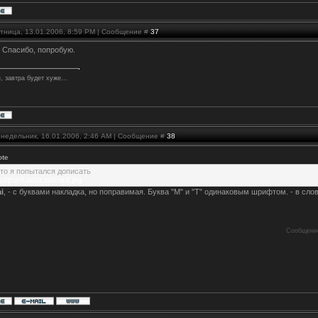
ятница, 13.01.2006, 8:59 PM | Сообщение #
37
, Спасибо, попробую.
, завтра будет хуже...
онедельник, 16.01.2006, 2:46 AM | Сообщение #
38
ote
это я попытался дописать
p://pupil.ucoz.ru/card.jpg
i
, - с буквами накладка, но поправимая. Буква "М" и "Т" одинаковым шрифтом. - в сло
Сообщени