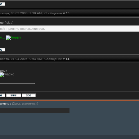
ятница, 03.03.2006, 7:39 AM | Сообщение #
43
ote
(Isida)
ash, приятно познакомиться.
о...
уббота, 01.04.2006, 9:54 AM | Сообщение #
44
Минск
комства
(Здесь знакомимся)