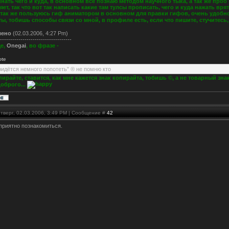
нать чего и куда, в основном все познаю методом научного тыка, а так же проб
яет, так что вот так написать какие там тулсы прописать, чего и куда нажать вр
 так же пользуюсь гиф аниматором в основном для правки гифов, очень удобно
ты, тобишь способы связи со мной, в профиле есть, если что пишите, стучитесь,
лено
(02.03.2006, 4:27 Pm)
-----------------------------------
е,
Onegai
, во фразе -
ote
ридётся немного попотеть" ® не помню кто
ирайте, ставится, как мне кажется знак копирайта, тобишь ©, а не товарный знак ®
доброго...
тверг, 02.03.2006, 3:49 PM | Сообщение #
42
 приятно познакомиться.