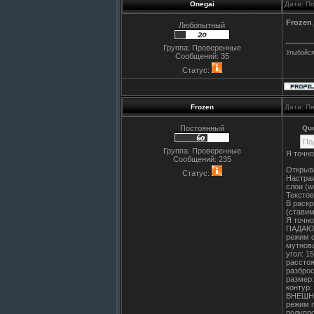
Onegai
Дата: П
Frozen
Любопытный
Группа: Проверенные
Улыбайся
Сообщений:
35
Статус:
Frozen
Дата: П
Постоянный
Qu
По
Группа: Проверенные
Я точно
Сообщений:
235
Открыва
Статус:
Настраи
слои (w
Текстов
В раскр
(ставим
Я точно
ПАДАЮ
режим с
мутнов
угол: 1
расстоя
разбро
размер:
контур:
ВНЕШН
режим п
полупр