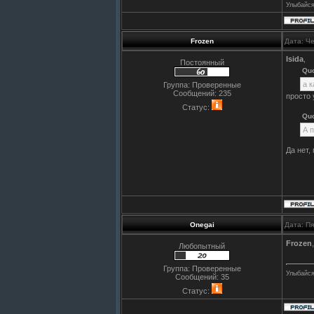
Улыбайся
Frozen
Дата: Че
Isida
,
Постоянный
Qu
а 
Группа: Проверенные
Сообщений:
235
просто 
Статус:
Qu
А 
Да нет,
Onegai
Дата: П
Frozen
Любопытный
Группа: Проверенные
Улыбайся
Сообщений:
35
Статус: