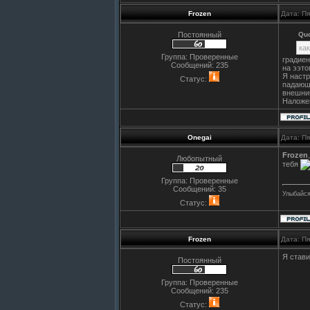
Frozen
Дата: П
Постоянный
Qu
как
Группа: Проверенные
градиен
Сообщений:
235
на ээт
Я настр
Статус:
падающ
внешни
Наложе
Onegai
Дата: П
Frozen
Любопытный
тебя
Группа: Проверенные
Сообщений:
35
Улыбайся
Статус:
Frozen
Дата: П
Я стави
Постоянный
Группа: Проверенные
Сообщений:
235
Статус: