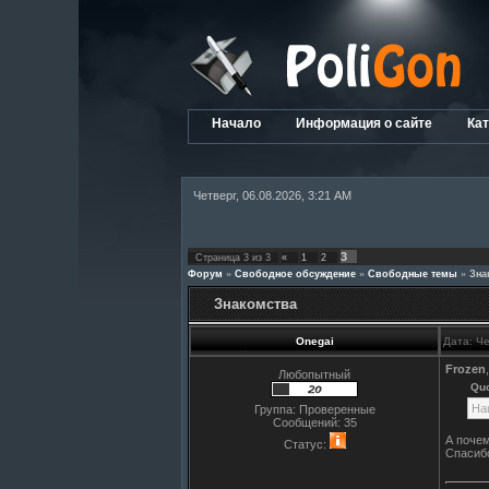
Начало
Информация о сайте
Кат
Четверг, 06.08.2026, 3:21 AM
3
Страница
3
из
3
«
1
2
Форум
»
Свободное обсуждение
»
Свободные темы
»
Зна
Знакомства
Onegai
Дата: Че
Frozen
,
Любопытный
Qu
На
Группа: Проверенные
Сообщений:
35
А почем
Статус:
Спасибо