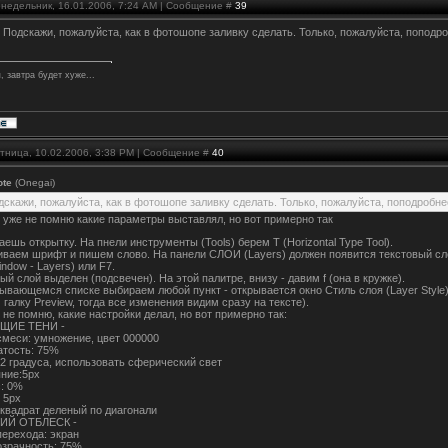
онедельник, 16.01.2006, 7:24 AM | Сообщение #
39
, Подскажи, пожалуйста, как в фотошопе заливку сделать. Только, пожалуйста, поподр
, завтра будет хуже...
ятница, 10.02.2006, 3:38 PM | Сообщение #
40
ote
(Onegai)
дскажи, пожалуйста, как в фотошопе заливку сделать. Только, пожалуйста, поподробне
 уже не помню какие параметры выставлял, но вот примерно так
ешь открытку. На пнели инструменты (Tools) берем Т (Horizontal Type Tool).
ваем шрифт и пишем слово. На панели СЛОИ (Layers) должен появится текстовый слой.
indow - Layers) или F7.
ый слой выделен (подсвечен). На этой палитре, внизу - давим f (она в кружке).
ывающемся списке выбираем любой пункт - открывается окно Стиль слоя (Layer Style)
 галку Preview, тогда все изменения видим сразу на тексте).
 не помню, какие настройки делал, но вот примерно так:
ЩИЕ ТЕНИ -
меси: умножение, цвет 000000
атость: 75%
52 градуса, использовать сферический свет
ние:5рх
с: 0%
 5рх
 квадрат деленый по диагонали
ИЙ ОТБЛЕСК -
ерехода: экран
озрачность: 75%