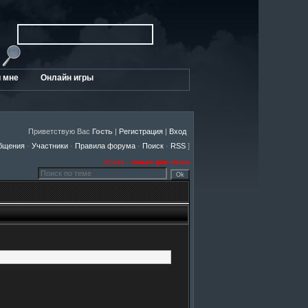
 мне
Онлайн игры
Приветствую Вас
Гость
|
Регистрация
|
Вход
бщения
·
Участники
·
Правила форума
·
Поиск
·
RSS
]
Архив - только для чтения