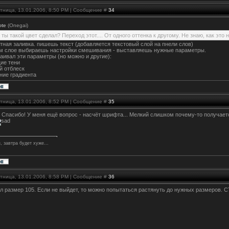
ятница, 13.01.2006, 8:50 PM | Сообщение #
34
ote
(Onegai)
 ты такой цвет сделал? Переход этот.... От одного оттенка к другому. Не знаю, как это
тная заливка. пишешь текст (добавляется текстовый слой на пнели слов)
ом слое выбираешь настройки смешивания - выставляешь нужные параметры.
аивал эти параметры (но можно и другие):
ие тени
й отблеск
ние градиента
ятница, 13.01.2006, 8:52 PM | Сообщение #
35
, Спасибо! У меня ещё вопрос - насчёт шрифта... Мелкий слишком почему-то получает
, завтра будет хуже...
ятница, 13.01.2006, 8:58 PM | Сообщение #
36
л размер 105. Если не выйдет, то можно попытаться растянуть до нужных размеров.