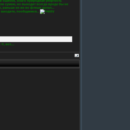
 и ошибок, благо природная упертость
ятли сумею, но выходит всегда вроде бы не
, раньше их же во флеше делал...
 заходите, пообщаемся...
, вот....