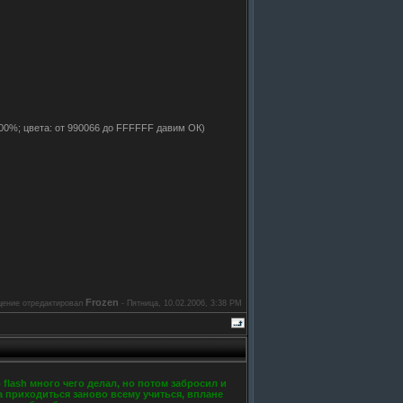
100%; цвета: от 990066 до FFFFFF давим ОК)
Frozen
ение отредактировал
-
Пятница, 10.02.2006, 3:38 PM
 flash много чего делал, но потом забросил и
а приходиться заново всему учиться, вплане