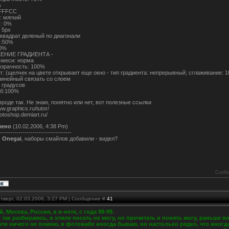
%
FFFFCC
: мягкий
с: 0%
 5рх
 квадрат деленый по диагонали
ь:50%
 0%
ЕНИЕ ГРАДИЕНТА -
смеси: норма
озрачность: 100%
т: (щелчек на цвете открывает еще окно - тип градиента: непрерывный; сглаживание: 
линейный связать со слоем
0 градусов
б:100%
вроде так. Не знаю, понятно или нет, вот полезные ссылки
ww.graphics.ru/tutor/
hotoshop.demiart.ru/
лено
(10.02.2006, 4:38 Pm)
-----------------------------------
,
Onegai
, наборы смайлов добавили - видел?
Сообщ
тверг, 02.03.2006, 3:27 PM | Сообщение #
41
, Москва, Россия, в и-нете, с года 98-99.
о так разбираюсь, в хтмле писать не могу, но прочитать и понять могу, раньше во
чти ничего не помню, в фотожабе иногда бываю, но настолько редко, что иногд