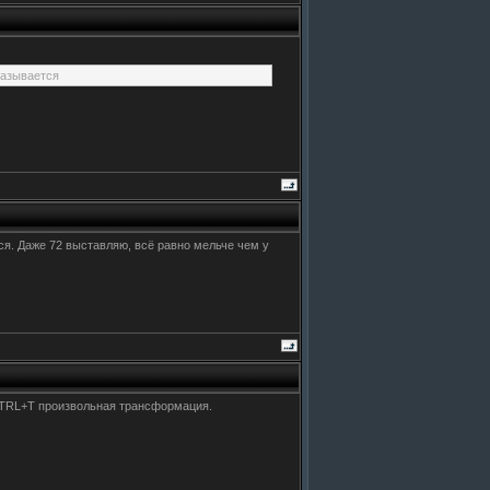
 называется
ся. Даже 72 выставляю, всё равно мельче чем у
 CTRL+T произвольная трансформация.