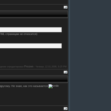
HTML страницам не относится)
Frozen
щение отредактировал
-
Четверг, 12.01.2006, 9:25 PM
к другому. Не знаю, как это называется