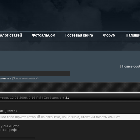
алог статей
Фотоальбом
Гостевая книга
Форум
Напиши
[
Новые соо
комства
(Здесь знакомимся)
тверг, 12.01.2006, 9:16 PM | Сообщение #
31
ote
(Frozen)
шел тебе шрифт который на открытке, но не знаю, стоит им писать или нет
у бы и нет?
 за шрифт!!!