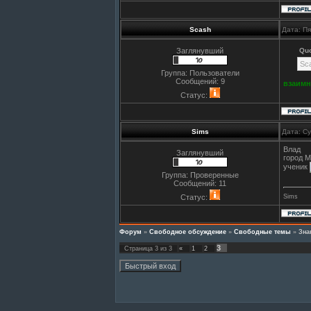
Scash
Дата: П
Заглянувший
Qu
Sc
Группа: Пользователи
Сообщений:
9
взаимн
Статус:
Sims
Дата: С
Влад
Заглянувший
город 
ученик
Группа: Проверенные
Сообщений:
11
Статус:
Sims
Форум
»
Свободное обсуждение
»
Свободные темы
»
Зна
3
Страница
3
из
3
«
1
2